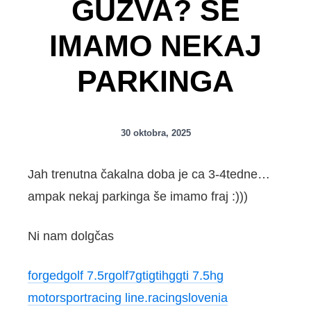
GUŽVA? ŠE
IMAMO NEKAJ
PARKINGA
30 oktobra, 2025
Jah trenutna čakalna doba je ca 3-4tedne…
ampak nekaj parkinga še imamo fraj :)))
Ni nam dolgčas
forged
golf 7.5r
golf7gti
gti
hg
gti 7.5
hg
motorsport
racing line.
racing
slovenia