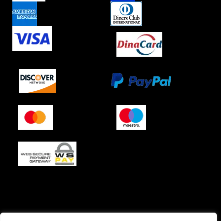
O podjetju (impresum)
Pogoji prodaje