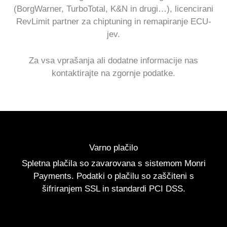
(BorgWarner, TurboTotal, K&N in drugi…), licencirani
RevLimit partner za chiptuning in remapiranje ECU-
jev.
Za vsa vprašanja ali dodatne informacije nas
kontaktirajte na zgornje podatke.
Varno plačilo
Spletna plačila so zavarovana s sistemom Monri
Payments. Podatki o plačilu so zaščiteni s
šifriranjem SSL in standardi PCI DSS.